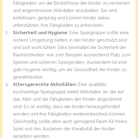
Fähigkeiten, um die Bedürfnisse der Kinder zu verstehen
und angemessene Aktivitäten anzubieten. Sie sind
einfühlsam, geduldig und können Kinder dabei
unterstützen, ihre Fähigkeiten zu entwickeln.
Sicherheit und Hygiene:
Eine Spielgruppe sollte eine
sichere Umgebung bieten, in der Kinder geschützt sind
und sich wohl fühlen. Dies beinhaltet die Sicherheit der
Räumlichkeiten, wie zum Beispiel ausreichend Platz zum
Spielen und sicheren Spielgeräten. Ausserdem ist eine
gute Hygiene wichtig, um die Gesundheit der Kinder zu
gewährleisten.
Altersgerechte Aktivitäten:
Eine qualitativ
hochwertige Spielgruppe bietet Aktivitäten an, die auf
das Alter und die Fähigkeiten der Kinder abgestimmt
sind. Es ist wichtig, dass die Kinder herausgefordert
werden und ihre Fähigkeiten weiterentwickeln können.
Gleichzeitig sollte aber auch genügend Raum für freies
Spiel und das Ausleben der Kreativität der Kinder
gegeben werden.