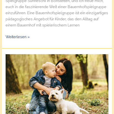
Spielgruppe Sunneschii in Bonstetten, und ich freue mich,
euch in die faszinierende Welt einer Bauernhofspielgruppe
einzuführen. Eine Bauernhofspielgruppe ist ein einzigartiges
pädagogisches Angebot für Kinder, das den Alltag auf
einem Bauernhof mit spielerischem Lernen
Bauernhofspielgruppen
Weiterlesen »