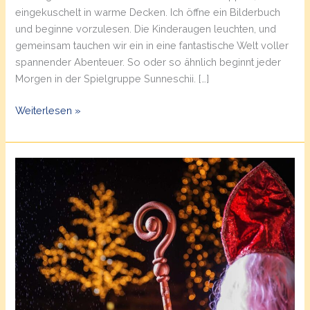
eingekuschelt in warme Decken. Ich öffne ein Bilderbuch
und beginne vorzulesen. Die Kinderaugen leuchten, und
gemeinsam tauchen wir ein in eine fantastische Welt voller
spannender Abenteuer. So oder so ähnlich beginnt jeder
Morgen in der Spielgruppe Sunneschii. […]
Bilderbuchwelten
Weiterlesen »
in
der
Spielgruppe
Sunneschii:
So
fördern
wir
die
Fantasie
Ihrer
Kinder