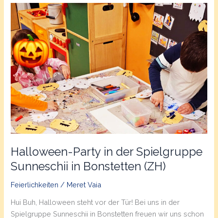
Tipps
und
Ideen
für
Familien
in
Bonstetten
Halloween-Party in der Spielgruppe
Sunneschii in Bonstetten (ZH)
Feierlichkeiten
/
Meret Vaia
Hui Buh, Halloween steht vor der Tür! Bei uns in der
Spielgruppe Sunneschii in Bonstetten freuen wir uns schon