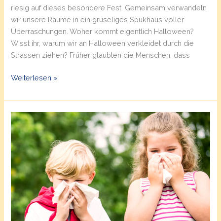
riesig auf dieses besondere Fest. Gemeinsam verwandeln
wir unsere Räume in ein gruseliges Spukhaus voller
Überraschungen. Woher kommt eigentlich Halloween?
Wisst ihr, warum wir an Halloween verkleidet durch die
Strassen ziehen? Früher glaubten die Menschen, dass
Halloween-
Weiterlesen »
Party
in
der
Spielgruppe
Sunneschii
in
Bonstetten
(ZH)