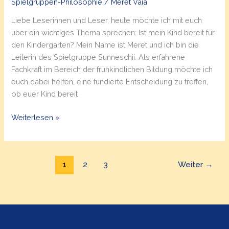
Spielgruppen-Philosophie
/
Meret Vaia
Liebe Leserinnen und Leser, heute möchte ich mit euch
über ein wichtiges Thema sprechen: Ist mein Kind bereit für
den Kindergarten? Mein Name ist Meret und ich bin die
Leiterin des Spielgruppe Sunneschii. Als erfahrene
Fachkraft im Bereich der frühkindlichen Bildung möchte ich
euch dabei helfen, eine fundierte Entscheidung zu treffen,
ob euer Kind bereit
Ist
Weiterlesen »
mein
Kind
bereit
1
2
3
Weiter
→
für
den
Kindergarten?