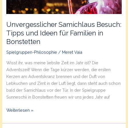
Unvergesslicher Samichlaus Besuch:
Tipps und Ideen für Familien in
Bonstetten
Spielgruppen-Philosophie
/
Meret Vaia
Wisst ihr, was meine liebste Zeit im Jahr ist? Die
Adventszeit! Wenn die Tage kürzer werden, die ersten
Kerzen am Adventskranz brennen und der Duft von
Lebkuchen und Zimt in der Luft liegt, dann steht auch schon
bald der Samichlaus vor der Tür. In der Spielgruppe
Sunneschii in Bonstetten freuen wir uns jedes Jahr auf
Unvergesslicher
Weiterlesen »
Samichlaus
Besuch: