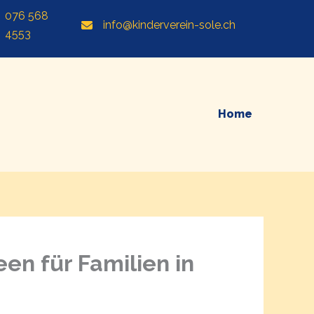
076 568
info@kinderverein-sole.ch
4553
Home
en für Familien in