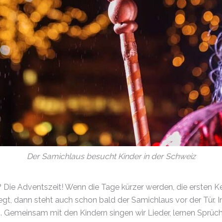
Der Samichlaus besucht Kinder in der Schweiz
ist? Die Adventszeit! Wenn die Tage kürzer werden, die erste
egt, dann steht auch schon bald der Samichlaus vor der Tür. I
h. Gemeinsam mit den Kindern singen wir Lieder, lernen Sprü