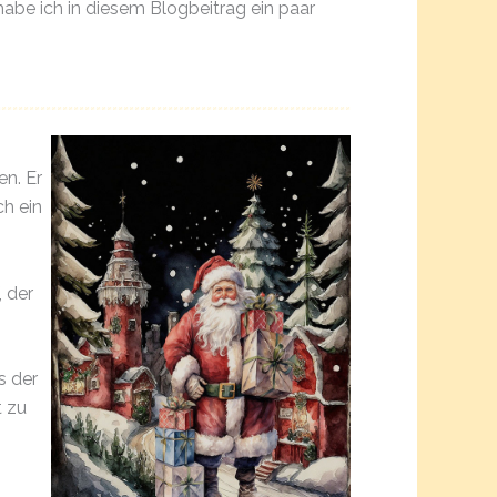
habe ich in diesem Blogbeitrag ein paar
en. Er
ch ein
, der
s der
t zu