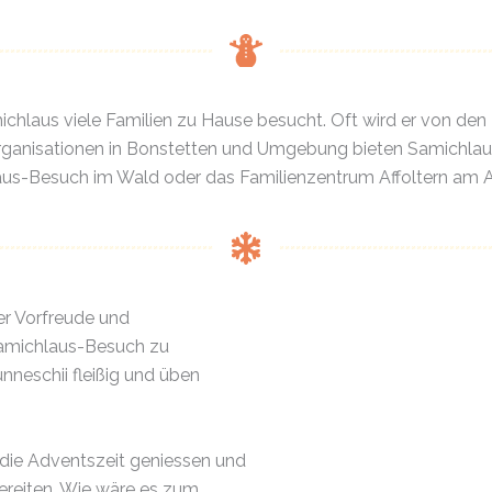
amichlaus viele Familien zu Hause besucht. Oft wird er von de
anisationen in Bonstetten und Umgebung bieten Samichlaus-
s-Besuch im Wald oder das Familienzentrum Affoltern am Al
ler Vorfreude und
Samichlaus-Besuch zu
unneschii fleißig und üben
 die Adventszeit geniessen und
reiten. Wie wäre es zum